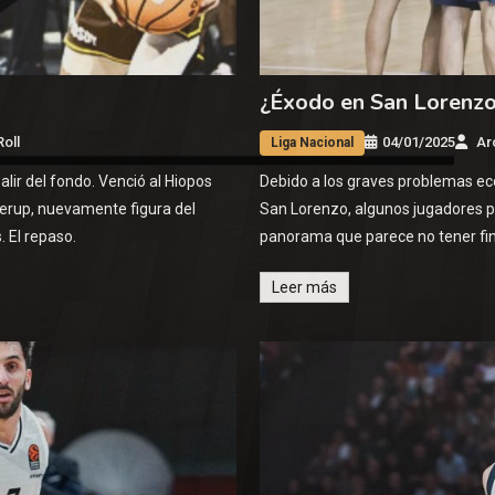
¿Éxodo en San Lorenz
oll
04/01/2025
Ar
Liga Nacional
alir del fondo. Venció al Hiopos
Debido a los graves problemas e
lerup, nuevamente figura del
San Lorenzo, algunos jugadores pod
 El repaso.
panorama que parece no tener fi
Leer más