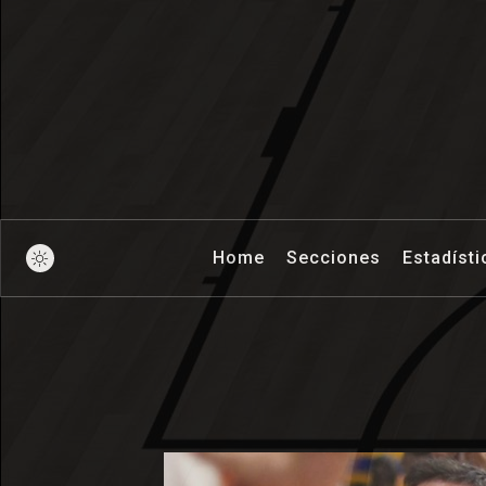
Pick And Ro
Home
Secciones
Estadísti