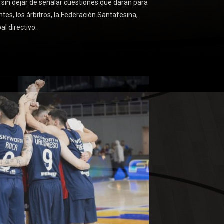
o sin dejar de señalar cuestiones que darán para
entes, los árbitros, la Federación Santafesina,
al directivo.