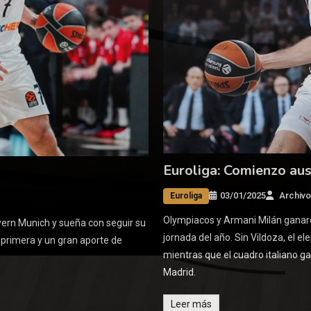
Euroliga: Comienzo aus
03/01/2025
Archivo
Euroliga
Olympiacos y Armani Milán ganaro
yern Munich y sueña con seguir su
jornada del año. Sin Vildoza, el el
primera y un gran aporte de
mientras que el cuadro italiano g
Madrid.
Leer más