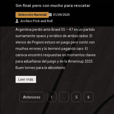
Sin final pero con mucho para rescatar
01/09/2025
Selección Nacional
Archivo Pick and Roll
Argentina perdió ante Brasil 55 – 47 en un partido
sumamente opaco y errático de ambos lados. El
elenco de Prigioni estuvo en juego pero contó con
muchos errores y lo terminó pagando caro. El
carioca encontró respuestas en momentos claves
para adueñarse del juego y de la Americup 2025.
Buen torneo para la albiceleste.
Leer más
Anteriores
1
…
5
6