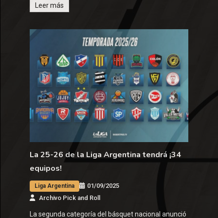
Leer más
La 25-26 de la Liga Argentina tendrá ¡34
equipos!
01/09/2025
Liga Argentina
Archivo Pick and Roll
La segunda categoría del básquet nacional anunció