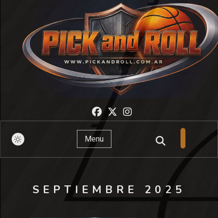
Pick And Roll
Menu
SEPTIEMBRE 2025