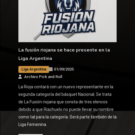
La fusión riojana se hace presente en la
Liga Argentina
01/09/2025
Liga Argentina
Archivo Pick and Roll
La Rioja contará con un nuevo representante en la
segunda categoría del básquet Nacional. Se trata
de La Fusión riojana que consta de tres elencos
debido a que Riachuelo no puede llevar su nombre
como tal para la categoría. Será parte también de la
Liga Femenina.