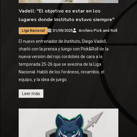
Vadell: "El objetivo es estar en los
lugares donde Instituto estuvo siempre"
01/09/2025
Archivo Pick and Roll
Liga Nacional
El nuevo entrenador de Instituto, Diego Vadell,
charló con la prensa y luego con Pick&Roll de la
nueva versión del rojo cordobés de cara a la
temporada 25-26 que se avecina de la Liga
Nacional. Habló de los foráneos, recambio, el
equipo, y la idea de juego.
Leer más