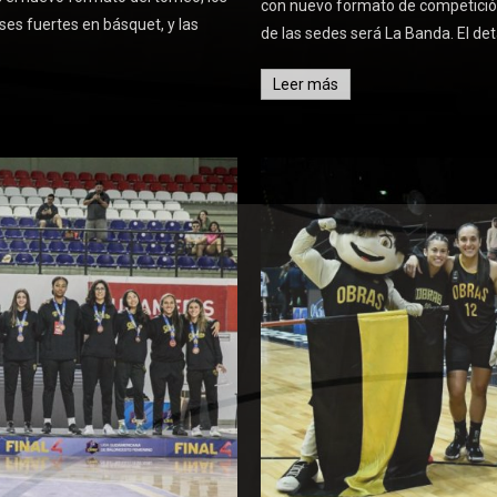
con nuevo formato de competición
ses fuertes en básquet, y las
de las sedes será La Banda. El deta
Leer más