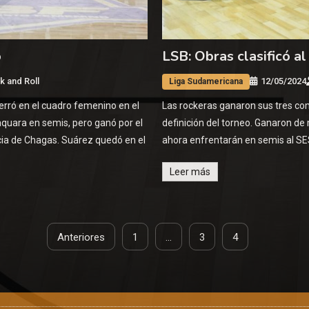
o
LSB: Obras clasificó al
k and Roll
12/05/2024
Liga Sudamericana
erró en el cuadro femenino en el
Las rockeras ganaron sus tres co
aquara en semis, pero ganó por el
definición del torneo. Ganaron d
cia de Chagas. Suárez quedó en el
ahora enfrentarán en semis al SES
Leer más
Anteriores
1
…
3
4