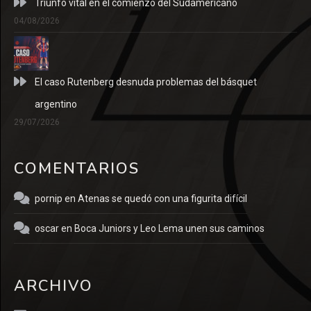
Triunfo vital en el comienzo del Sudamericano
04/08/2026
El caso Rutenberg desnuda problemas del básquet
argentino
29/07/2026
COMENTARIOS
pornip
en
Atenas se quedó con una figurita difícil
oscar
en
Boca Juniors y Leo Lema unen sus caminos
ARCHIVO