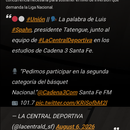
concurrencia necesaria para sostener el nivel de inversión que
demanda la Liga Nacional.
#Unión
||
La palabra de Luis
#Spahn
, presidente Tatengue, junto al
equipo de
#LaCentralDeportiva
en los
estudios de Cadena 3 Santa Fe.
“Pedimos participar en la segunda
categoría del básquet
Nacional.”
@Cadena3Com
Santa Fe FM
101.7
pic.twitter.com/KRiSofbM2l
— LA CENTRAL DEPORTIVA
(@lacentrald_sf)
August 6, 2026