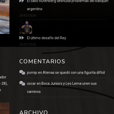
El caso Rutenberg desnuda problemas del básquet
argentino
29/07/2026
El último desafío del Rey
26/07/2026
COMENTARIOS
pornip
en
Atenas se quedó con una figurita difícil
ador
oscar
en
Boca Juniors y Leo Lema unen sus
-28),
s
caminos
ARCHIVO