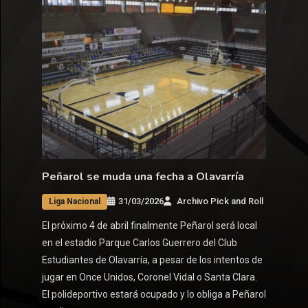
Peñarol se muda una fecha a Olavarría
31/03/2026
Archivo Pick and Roll
Liga Nacional
El próximo 4 de abril finalmente Peñarol será local
en el estadio Parque Carlos Guerrero del Club
Estudiantes de Olavarría, a pesar de los intentos de
jugar en Once Unidos, Coronel Vidal o Santa Clara.
El polideportivo estará ocupado y lo obliga a Peñarol