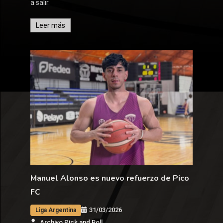
a salir.
Leer más
Manuel Alonso es nuevo refuerzo de Pico
FC
31/03/2026
Liga Argentina
Archivo Pick and Roll