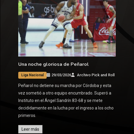
Una noche gloriosa de Peñarol
29/03/2026
Archivo Pick and Roll
Liga Nacional
Peñarol no detiene su marcha por Córdoba y esta
vez sometió a otro equipo encumbrado. Superó a
Instituto en el Ángel Sandrín 83-68 y se mete
decididamente en la lucha por el ingreso a los ocho
primeros.
Leer más