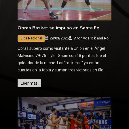
Obras Basket se impuso en Santa Fe
29/03/2026
Archivo Pick and Roll
Liga Nacional
Obras superó como visitante a Unión en el Ángel
Malvicino 79-76. Tyler Sabin con 18 puntos fue el
goleador de la noche. Los “rockeros” ya están
cuartos en la tabla y suman tres victorias en fila.
Leer más