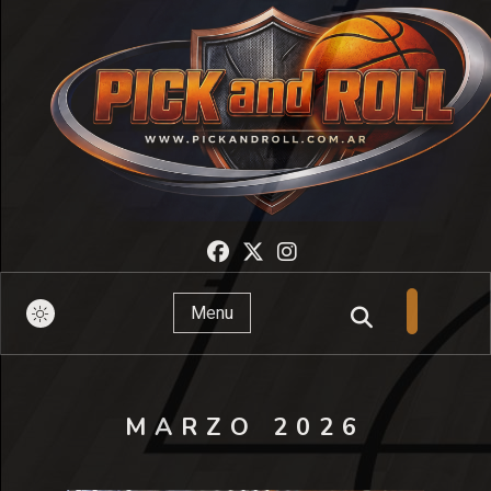
Pick And Roll
Menu
MARZO 2026