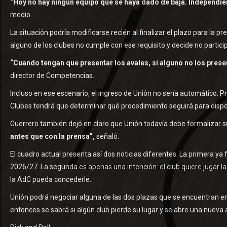
“Hoy no hay ningún equipo que se haya dado de baja. Independie
medio.
La situación podría modificarse recién al finalizar el plazo para la pr
alguno de los clubes no cumple con ese requisito y decide no partici
“Cuando tengan que presentar los avales, si alguno no los presen
director de Competencias.
Incluso en ese escenario, el ingreso de Unión no sería automático. P
Clubes tendrá que determinar qué procedimiento seguirá para dispon
Guerrero también dejó en claro que Unión todavía debe formalizar su
antes que con la prensa”,
señaló.
El cuadro actual presenta así dos noticias diferentes. La primera ya
2026/27. La segunda es apenas una intención: el club quiere jugar la 
la AdC pueda concederle.
Unión podrá negociar alguna de las dos plazas que se encuentran en 
entonces se sabrá si algún club pierde su lugar y se abre una nueva 