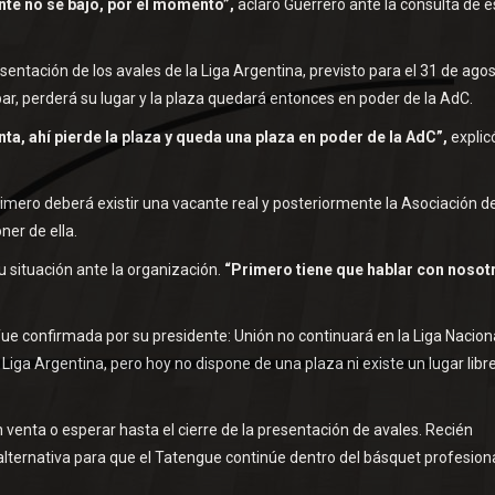
nte no se bajó, por el momento”,
aclaró Guerrero ante la consulta de e
esentación de los avales de la Liga Argentina, previsto para el 31 de agos
par, perderá su lugar y la plaza quedará entonces en poder de la AdC.
ta, ahí pierde la plaza y queda una plaza en poder de la AdC”,
explicó
rimero deberá existir una vacante real y posteriormente la Asociación d
er de ella.
 situación ante la organización.
“Primero tiene que hablar con nosot
 fue confirmada por su presidente: Unión no continuará en la Liga Nacion
Liga Argentina, pero hoy no dispone de una plaza ni existe un lugar libr
venta o esperar hasta el cierre de la presentación de avales. Recién
alternativa para que el Tatengue continúe dentro del básquet profesiona