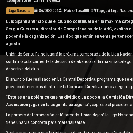
0
06/08/2026
Pablo Tosal
Tagged
Liga Naciona
Liga Nacional
Luis Spahn anunció que el club no continuará en la máxima categ
Sergio Guerrero, director de Competencias de la AdC, explicó a 
poder de la organización. Las dos que están en venta pertenecen 
agosto.
Unión de Santa Fe no jugará la próxima temporada de la Liga Nacion
confirmó públicamente la decisión de abandonar la máxima categorí
deportivo del club.
El anuncio fue realizado en La Central Deportiva, programa que se 
provocó diferencias dentro de la Comisión Directiva, pero aseguró q
“Esta es una polémica que ha dividido un poco a la Comisión Direc
Asociación jugar en la segunda categoría”,
expresó el presidente
La primera determinación está tomada: Unión dejará la Liga Nacional
tiene una vía concreta para materializarse.
Spahn argumentó que la máxima categoría presenta una “inviabilidad