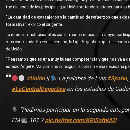
fue alejando de los principios que Unión pretende sostener para su 
“La cantidad de extranjeros y la cantidad de refuerzos que exige
formativa”
, explicó el dirigente.
La intención institucional es conformar un equipo con mayor partici
más controlado. En ese escenario, la Liga Argentina aparece como 
de Unión.
“Pensamos que es una muy buena competencia y que nos va a da
estadio Ángel P. Malvicino no consiguió la concurrencia necesaria pa
#Unión
||
La palabra de Luis
#Spahn
,
#LaCentralDeportiva
en los estudios de Cade
“Pedimos participar en la segunda categorí
FM
101.7
pic.twitter.com/KRiSofbM2l