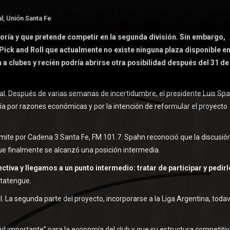
l
,
Unión Santa Fe
oría y que pretende competir en la segunda división. Sin embargo,
Pick and Roll que actualmente no existe ninguna plaza disponible e
a clubes y recién podría abrirse otra posibilidad después del 31 de
al. Después de varias semanas de incertidumbre, el presidente Luis Sp
a por razones económicas y por la intención de reformular el proyecto
emite por Cadena 3 Santa Fe, FM 101.7. Spahn reconoció que la discusió
ue finalmente se alcanzó una posición intermedia.
tiva y llegamos a un punto intermedio: tratar de participar y pedirle
 tatengue.
. La segunda parte del proyecto, incorporarse a la Liga Argentina, todav
 importante” para la economía del club y que su estructura competitiv