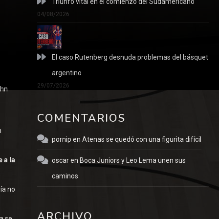
Triunfo vital en el comienzo del Sudamericano
04/08/2026
n
El caso Rutenberg desnuda problemas del básquet
argentino
29/07/2026
ahn
COMENTARIOS
n
pornip
en
Atenas se quedó con una figurita difícil
 a la
oscar
en
Boca Juniors y Leo Lema unen sus
caminos
ía no
ARCHIVO
a se