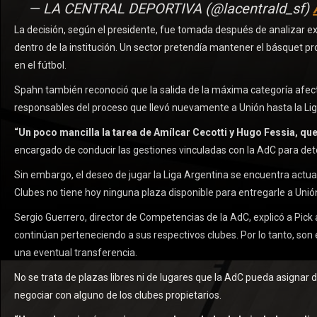
— LA CENTRAL DEPORTIVA (@lacentrald_sf)
La decisión, según el presidente, fue tomada después de analizar exp
dentro de la institución. Un sector pretendía mantener el básquet p
en el fútbol.
Spahn también reconoció que la salida de la máxima categoría afecta
responsables del proceso que llevó nuevamente a Unión hasta la Lig
“Un poco mancilla la tarea de Amílcar Cecotti y Hugo Fessia, que 
encargado de conducir las gestiones vinculadas con la AdC para dete
Sin embargo, el deseo de jugar la Liga Argentina se encuentra actu
Clubes no tiene hoy ninguna plaza disponible para entregarle a Unió
Sergio Guerrero, director de Competencias de la AdC, explicó a Pic
continúan perteneciendo a sus respectivos clubes. Por lo tanto, son 
una eventual transferencia.
No se trata de plazas libres ni de lugares que la AdC pueda asignar 
negociar con alguno de los clubes propietarios.