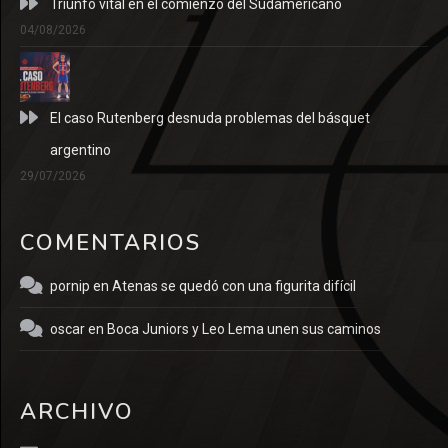
Triunfo vital en el comienzo del Sudamericano
04/08/2026
El caso Rutenberg desnuda problemas del básquet
argentino
29/07/2026
COMENTARIOS
pornip
en
Atenas se quedó con una figurita difícil
oscar
en
Boca Juniors y Leo Lema unen sus caminos
ARCHIVO