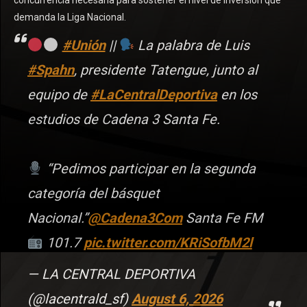
concurrencia necesaria para sostener el nivel de inversión que
demanda la Liga Nacional.
#Unión
||
La palabra de Luis
#Spahn
, presidente Tatengue, junto al
equipo de
#LaCentralDeportiva
en los
estudios de Cadena 3 Santa Fe.
“Pedimos participar en la segunda
categoría del básquet
Nacional.”
@Cadena3Com
Santa Fe FM
101.7
pic.twitter.com/KRiSofbM2l
— LA CENTRAL DEPORTIVA
(@lacentrald_sf)
August 6, 2026