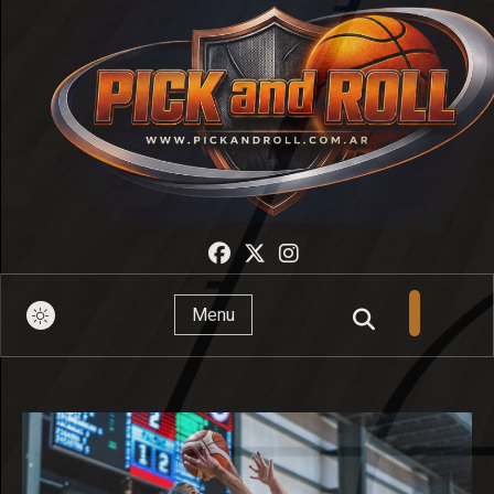
Pick And Roll
Menu