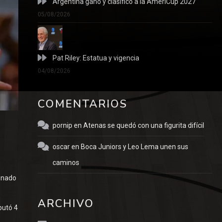
Argentina ganó y clasificó a la AmeriCup 2027
05/08/2026
Pat Riley: Estatua y vigencia
04/08/2026
COMENTARIOS
pornip
en
Atenas se quedó con una figurita difícil
oscar
en
Boca Juniors y Leo Lema unen sus
caminos
ionado
ARCHIVO
putó 4