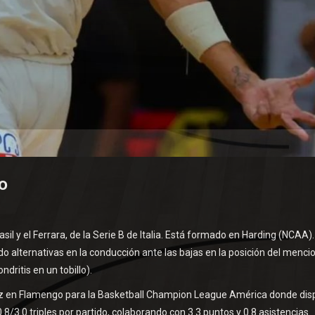
o
il y el Ferrara, de la Serie B de Italia. Está formado en Harding (NCAA).
do alternativas en la conducción ante las bajas en la posición del menc
dritis en un tobillo).
ez en Flamengo para la Basketball Champion League América donde dis
8/3.0 triples por partido, colaborando con 3.3 puntos y 0.8 asistencias.