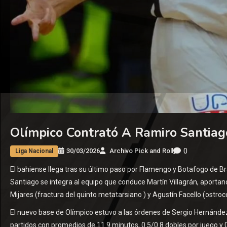
Olímpico Contrató A Ramiro Santiag
0
30/03/2026
Archivo Pick and Roll
Liga Nacional
El bahiense llega tras su último paso por Flamengo y Botafogo de Bras
Santiago se integra al equipo que conduce Martín Villagrán, aportan
Mijares (fractura del quinto metatarsiano ) y Agustín Facello (ostrocon
El nuevo base de Olímpico estuvo a las órdenes de Sergio Hernánd
partidos con promedios de 11.9 minutos, 0.5/0.8 dobles por juego y 0.