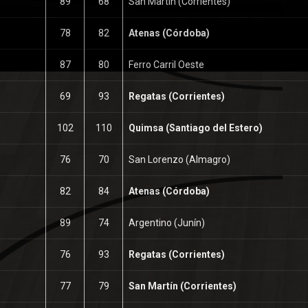
89
68
San Martín (Corrientes)
78
82
Atenas (Córdoba)
87
80
Ferro Carril Oeste
69
93
Regatas (Corrientes)
102
110
Quimsa (Santiago del Estero)
76
70
San Lorenzo (Almagro)
82
84
Atenas (Córdoba)
89
74
Argentino (Junín)
76
93
Regatas (Corrientes)
77
79
San Martín (Corrientes)