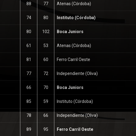
88
77
Atenas (Córdoba)
74
80
Instituto (Córdoba)
80
102
Boca Juniors
61
53
Atenas (Córdoba)
81
60
Ferro Carril Oeste
77
72
Independiente (Oliva)
66
70
Boca Juniors
85
59
Instituto (Córdoba)
78
66
Independiente (Oliva)
89
95
Ferro Carril Oeste