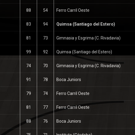
88
54
Ferro Carril Oeste
83
94
Quimsa (Santiago del Estero)
81
73
Gimnasia y Esgrima (C. Rivadavia)
99
92
Quimsa (Santiago del Estero)
74
70
Gimnasia y Esgrima (C. Rivadavia)
91
78
Boca Juniors
79
74
Ferro Carril Oeste
81
77
Ferro Carril Oeste
88
76
Boca Juniors
75
71
Instituto (Córdoba)