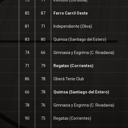
85
87
Ferro Carril Oeste
81
71
Independiente (Oliva)
83
80
Quimsa (Santiago del Estero)
74
66
Gimnasia y Esgrima (C. Rivadavia)
71
79
Regatas (Corrientes)
86
78
Oberá Tenis Club
66
78
Quimsa (Santiago del Estero)
78
76
Gimnasia y Esgrima (C. Rivadavia)
90
75
Regatas (Corrientes)