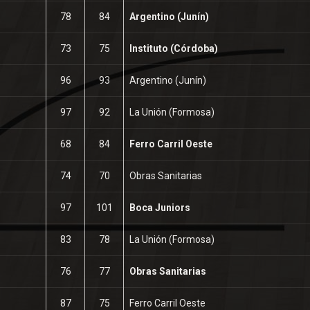
78
84
Argentino (Junín)
73
75
Instituto (Córdoba)
96
93
Argentino (Junín)
97
92
La Unión (Formosa)
68
84
Ferro Carril Oeste
74
70
Obras Sanitarias
97
101
Boca Juniors
83
78
La Unión (Formosa)
76
77
Obras Sanitarias
87
75
Ferro Carril Oeste