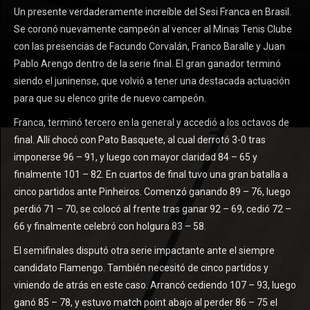
Un presente verdaderamente increíble del Sesi Franca en Brasil.
Se coronó nuevamente campeón al vencer al Minas Tenis Clube
con las presencias de Facundo Corvalán, Franco Baralle y Juan
Pablo Arengo dentro de la serie final. El gran ganador terminó
siendo el juninense, que volvió a tener una destacada actuación
para que su elenco grite de nuevo campeón.
Franca, terminó tercero en la general y accedió a los octavos de
final. Allí chocó con Pato Basquete, al cual derrotó 3-0 tras
imponerse 96 – 91, y luego con mayor claridad 84 – 65 y
finalmente 101 – 82. En cuartos de final tuvo una gran batalla a
cinco partidos ante Pinheiros. Comenzó ganando 89 – 76, luego
perdió 71 – 70, se colocó al frente tras ganar 92 – 69, cedió 72 –
66 y finalmente celebró con holgura 83 – 58.
El semifinales disputó otra serie impactante ante el siempre
candidato Flamengo. También necesitó de cinco partidos y
viniendo de atrás en este caso. Arrancó cediendo 107 – 93, luego
ganó 85 – 78, y estuvo match point abajo al perder 86 – 75 el