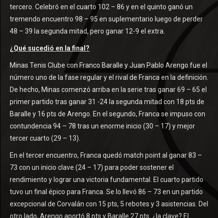
tercero. Celebró en el cuarto 102 – 86 y en el quinto ganó un
tremendo encuentro 98 – 95 en suplementario luego de perder
48 – 39 la segunda mitad, pero ganar 12-9 el extra.
¿Qué sucedió en la final?
Minas Tenis Clube con Franco Baralle y Juan Pablo Arengo fue el
número uno de la fase regular y el rival de Franca en la definición.
De hecho, Minas comenzó arriba en la serie tras ganar 69 – 65 el
primer partido tras ganar 31 -24 la segunda mitad con 18 pts de
Baralle y 16 pts de Arengo. En el segundo, Franca se impuso con
contundencia 94 – 78 tras un enorme inicio (30 – 17) y mejor
tercer cuarto (29 – 13).
En el tercer encuentro, Franca quedó match point al ganar 83 –
73 con un inicio clave (24 – 17) para poder sostener el
rendimiento y lograr una victoria fundamental. El cuarto partido
tuvo un final épico para Franca. Se lo llevó 86 – 73 en un partido
excepcional de Corvalán con 15 pts, 5 rebotes y 3 asistencias. Del
otro lado, Arengo aportó 8 pts y Baralle 27 pts. ¿la clave? El