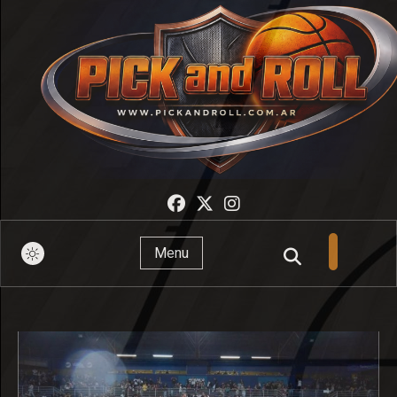
Pick And Roll
Menu