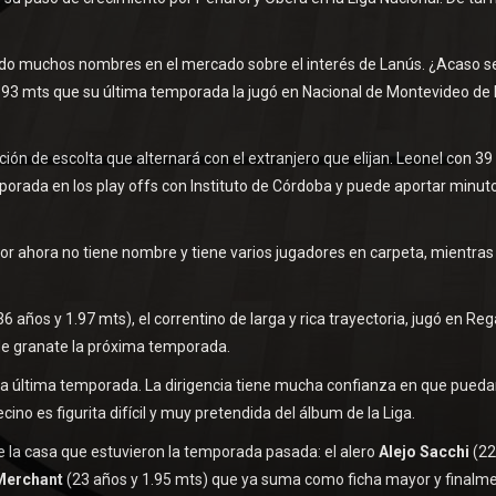
rrido muchos nombres en el mercado sobre el interés de Lanús. ¿Acaso s
.93 mts que su última temporada la jugó en Nacional de Montevideo de 
ción de escolta que alternará con el extranjero que elijan. Leonel con 39
porada en los play offs con Instituto de Córdoba y puede aportar minut
 por ahora no tiene nombre y tiene varios jugadores en carpeta, mientras
36 años y 1.97 mts), el correntino de larga y rica trayectoria, jugó en Re
 de granate la próxima temporada.
la última temporada. La dirigencia tiene mucha confianza en que pued
cino es figurita difícil y muy pretendida del álbum de la Liga.
e la casa que estuvieron la temporada pasada: el alero
Alejo Sacchi
(22
Merchant
(23 años y 1.95 mts) que ya suma como ficha mayor y finalm