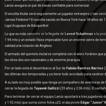
Lanús asegura un par de bases confiable para comenzar.
El escolta titular será seguramente un jugador extranjero y han co
James Feldeine? El escolta nacido en Nueva York hace 38 años de 1
Liga Uruguaya de Básquetbol.
Lo que es más concreto es la llegada de
Leonel Schattman
a la posi
1.94 mts y un estado físico impecable tuvo un enorme cierre de tem
calidad a la rotación de Anglese.
El armado del quinteto inicial se completa con el alero foráneo que
los otros dos son nacionales y de enorme jerarquía.
Por un lado está el desembarco al Sur de
Fabián Ramírez Barrios
(
las últimas dos temporadas y ya tiene todo acordado para vestirse
A su lado es muy posible que tenga un compañero de aventuras de 
cerrar la llegada de
Tayavek Gallizzi
(33 años y 2.06 mts). El santafe
Para terminar de cerrar el equipo Lanús apostará a tres jugadores d
y 1.92 mts) que suma como ficha u23, el ala pivote
Edgar “Junior” 