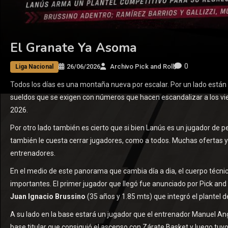
El Granate Ya Asoma
0
26/06/2026
Archivo Pick and Roll
Liga Nacional
Todos los días es una montaña nueva por escalar. Por un lado están 
sueldos que se exigen con números que hacen escandalizar a los viejo
2026.
Por otro lado también es cierto que si bien Lanús es un jugador de
también le cuesta cerrar jugadores, como a todos. Muchas ofertas 
entrenadores.
En el medio de este panorama que cambia día a dia, el cuerpo técni
importantes. El primer jugador que llegó fue anunciado por Pick and R
Juan Ignacio Brussino
(35 años y 1.85 mts) que integró el plantel
A su lado en la base estará un jugador que el entrenador Manuel A
base titular que consiguió el ascenso con Zárate Basket y luego tuv