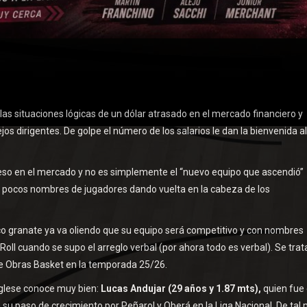
las situaciones lógicas de un dólar atrasado en el mercado financiero y
s dirigentes. De golpe el número de los salarios le dan la bienvenida al
 peso en el mercado y no es simplemente el “nuevo equipo que ascendió”
y pocos nombres de jugadores dando vuelta en la cabeza de los
co granate ya va oliendo que su equipo será competitivo y con nombres
oll cuando se supo el arreglo verbal (por ahora todo es verbal). Se trat
 de Obras Basket en la temporada 25/26.
nglese conoce muy bien:
Lucas Andujar (29 años y 1.87 mts),
quien fue 
o su paso de crecimiento por Peñarol y Oberá en la Liga Nacional. De tal