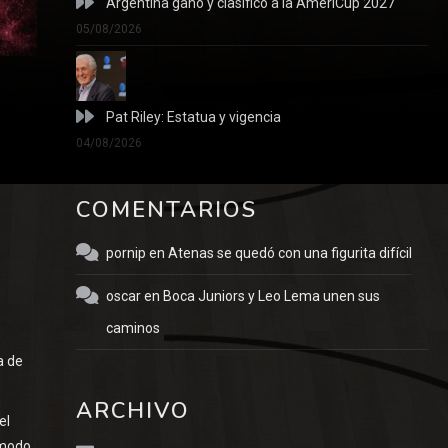
Argentina ganó y clasificó a la AmeriCup 2027
05/08/2026
Pat Riley: Estatua y vigencia
04/08/2026
COMENTARIOS
pornip
en
Atenas se quedó con una figurita difícil
oscar
en
Boca Juniors y Leo Lema unen sus
caminos
a de
ARCHIVO
el
 modo