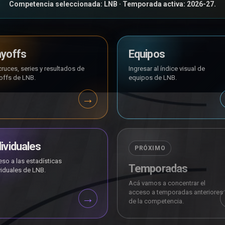
Competencia seleccionada:
LNB
· Temporada activa:
2026-27
.
ayoffs
Equipos
cruces, series y resultados de
Ingresar al índice visual de
offs de LNB.
equipos de LNB.
dividuales
PRÓXIMO
so a las estadísticas
Temporadas
viduales de LNB.
Acá vamos a concentrar el
acceso a temporadas anteriores
de la competencia.