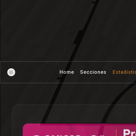
Pick And Ro
Home
Secciones
Estadísti