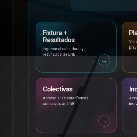
Fixture +
Pl
Resultados
Ver 
play
Ingresar al calendario y
resultados de LNB.
Colectivas
In
Acceso a las estadísticas
Acce
colectivas de LNB.
indi