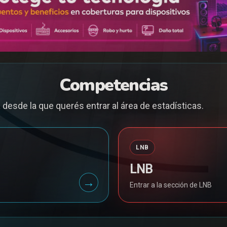
Competencias
 desde la que querés entrar al área de estadísticas.
LNB
LNB
Entrar a la sección de LNB