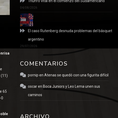
Triunfo vital en el comienzo del Sudamericano
04/08/2026
El caso Rutenberg desnuda problemas del básquet
argentino
29/07/2026
onrisa
COMENTARIOS
ue
pornip
en
Atenas se quedó con una figurita difícil
 (11)
oscar
en
Boca Juniors y Leo Lema unen sus
de 65
caminos
-0
doble
ARCHIVO