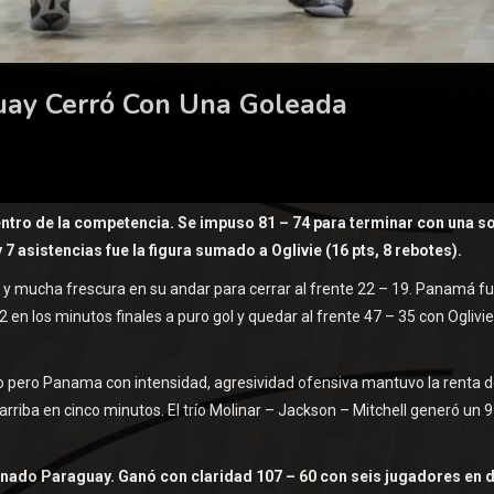
uay Cerró Con Una Goleada
entro de la competencia. Se impuso 81 – 74 para terminar con una s
 7 asistencias fue la figura sumado a Oglivie (16 pts, 8 rebotes).
ol y mucha frescura en su andar para cerrar al frente 22 – 19. Panamá f
n los minutos finales a puro gol y quedar al frente 47 – 35 con Oglivie
dígito pero Panama con intensidad, agresividad ofensiva mantuvo la renta 
arriba en cinco minutos. El trío Molinar – Jackson – Mitchell generó un 9
minado Paraguay. Ganó con claridad 107 – 60 con seis jugadores en 