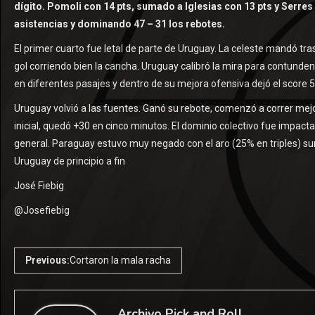
dígito. Pomoli con 14 pts, sumado a Iglesias con 13 pts y Serres 
asistencias y dominando 47 – 31 los rebotes.
El primer cuarto fue letal de parte de Uruguay. La celeste mandó tra
gol corriendo bien la cancha. Uruguay calibró la mira para contunde
en diferentes pasajes y dentro de su mejora ofensiva dejó el score 5
Uruguay volvió a las fuentes. Ganó su rebote, comenzó a correr mejo
inicial, quedó +30 en cinco minutos. El dominio colectivo fue impac
general. Paraguay estuvo muy negado con el aro (25% en triples) s
Uruguay de principio a fin
José Fiebig
@Josefiebig
Previous:
Cortaron la mala racha
Archivo Pick and Roll