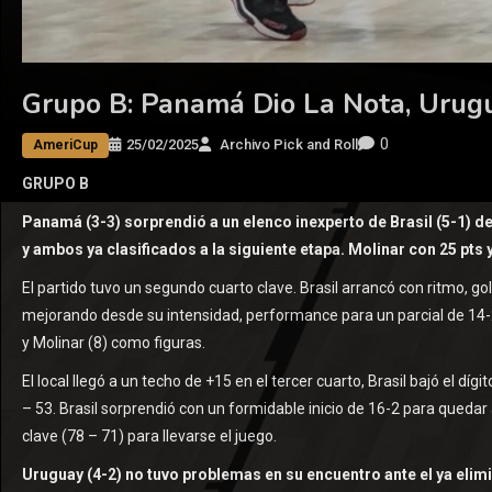
Grupo B: Panamá Dio La Nota, Urug
0
25/02/2025
Archivo Pick and Roll
AmeriCup
GRUPO B
Panamá (3-3) sorprendió a un elenco inexperto de Brasil (5-1) d
y ambos ya clasificados a la siguiente etapa. Molinar con 25 pts y
El partido tuvo un segundo cuarto clave. Brasil arrancó con ritmo, g
mejorando desde su intensidad, performance para un parcial de 14-2 e
y Molinar (8) como figuras.
El local llegó a un techo de +15 en el tercer cuarto, Brasil bajó el 
– 53. Brasil sorprendió con un formidable inicio de 16-2 para quedar 
clave (78 – 71) para llevarse el juego.
Uruguay (4-2) no tuvo problemas en su encuentro ante el ya eli