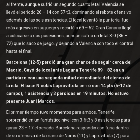
al frente, aunque sufrió un segundo cuarto letal. Valencia se
llevó el periodo 26 – 14 con 57 t3, dominando el rebote ofensivo
además de las seis asistencias. El local levantó la puntería, fue
más agresivo en su juego y recortó a 69 – 62. Gran Canaria llegó
a colocarse a dos posesiones, aunque sufrió un letal 8-0 (86 –
72) que lo sacó de juego, y dejando a Valencia con todo el control
hasta el final.
Barcelona (12-5) perdió una gran chance de seguir cerca del
Madrid. Cayó de local ante Laguna Tenerife 89 – 82 en un
partidazo con una segunda mitad descollante del elenco de
la isla. El base Nicolás Laprovittola cerró con 14 pts (5-12 de
campo), 1 asistencia y 3 pérdidas en 19 minutos. No estuvo
presente Juani Marcos.
El primer tiempo tuvo momentos para ambos. Tenerife
sorprendió en un fantástico nivel con 3-6t3 y 8 asistencias para
ganar 23 – 17 el periodo. Barcelona respondió con furia dentro
de su ofensiva de la mano de Norris (11) y Laprovittola (7) para