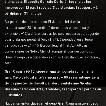
última bola. El escolta Gonzalo Corbalán fue uno de los
mejores con 12 pts, 8 rebotes, 3 asistencias, 1 recupero y 2
pérdidas en 31 minutos.
Burgos fue de más a menos. El visitante brilló en la primera
mitad, arrancó 23-16, continuó dominando en defensa, y
extendió a +12 la diferencia tras los seis recuperos del segundo
cuarto. Burgos perdió el foco (1-7 t3, 6 pérdidas) en el tercer
periodo, y cayó 24 – 15. Burgos llegó al final 72 – 69 tras
conversiones de Neto y Meindl, aunque el local descontó con
libres, y luego Ejim con el doble con 7s. Corbalán tuvo la victoria y
falló.
Gran Canaria (6-10) sigue en una temporada sumamente
gris. Cayó de local ante Valencia 90 – 80 y se mantiene fuera
de los puestos de playoffs. El alero santafesino Nicolás
Brussino cerró con 8 pts, 3 rebotes, 1 recupero y 1 pérdida en
15 minutos.
Hubo momentos claves en el juego. Gran Canaria inició el juego