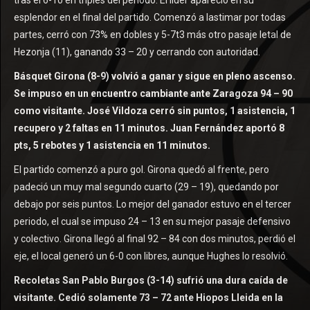
tras el 6-10 en triples del periodo. El líder apareció en su
esplendor en el final del partido. Comenzó a lastimar por todas
partes, cerró con 73% en dobles y 5-7t3 más otro pasaje letal de
Hezonja (11), ganando 33 – 20 y cerrando con autoridad.
Básquet Girona (8-9) volvió a ganar y sigue en pleno ascenso.
Se impuso en un encuentro cambiante ante Zaragoza 94 – 90
como visitante. José Vildoza cerró sin puntos, 1 asistencia, 1
recupero y 2 faltas en 11 minutos. Juan Fernández aportó 8
pts, 5 rebotes y 1 asistencia en 11 minutos.
El partido comenzó a puro gol. Girona quedó al frente, pero
padeció un muy mal segundo cuarto (29 – 19), quedando por
debajo por seis puntos. Lo mejor del ganador estuvo en el tercer
periodo, el cual se impuso 24 – 13 en su mejor pasaje defensivo
y colectivo. Girona llegó al final 92 – 84 con dos minutos, perdió el
eje, el local generó un 6-0 con libres, aunque Hughes lo resolvió.
Recoletas San Pablo Burgos (3-14) sufrió una dura caída de
visitante. Cedió solamente 73 – 72 ante Hiopos Lleida en la