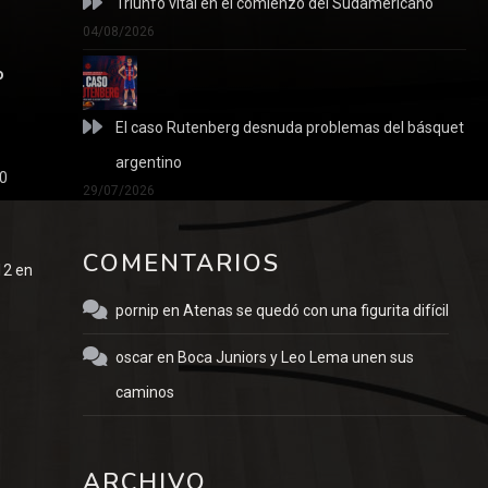
Triunfo vital en el comienzo del Sudamericano
04/08/2026
o
El caso Rutenberg desnuda problemas del básquet
argentino
10
29/07/2026
COMENTARIOS
12 en
pornip
en
Atenas se quedó con una figurita difícil
oscar
en
Boca Juniors y Leo Lema unen sus
caminos
ARCHIVO