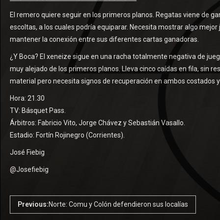
El remero quiere seguir en los primeros planos. Regatas viene de ga
escoltas, a los cuales podría equiparar. Necesita mostrar algo mejor 
mantener la conexión entre sus diferentes cartas ganadoras.
¿Y Boca? El xeneize sigue en una racha totalmente negativa de jue
muy alejado de los primeros planos. Lleva cinco caídas en fila, sin
material pero necesita signos de recuperación en ambos costados y d
Hora: 21.30
TV: Básquet Pass.
Árbitros: Fabricio Vito, Jorge Chávez y Sebastián Vasallo.
Estadio: Fortín Rojinegro (Corrientes).
José Fiebig
@Josefiebig
Previous:
Norte: Comu y Colón defendieron sus localías