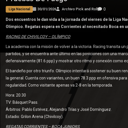
0
30/01/2026
Archivo Pick and Roll
Liga Nacional
Dos encuentros le dan vida a la jornada del viernes de la Liga 
Olímpico. Regatas espera en Corrientes al necesitado Boca en 
RACING DE CHIVILCOY – OLÍMPICO
La academia con la misión de volver a la victoria. Racing transita un
partidos, y se encuentra ante último en las posiciones con una marc
defensivamente (81.6 ppp) y mostrar otro ritmo y conexión como eq
El bandeño por otro triunfo. Olímpico intentará sostener su buen re
la general. Cuenta con variantes, un buen 78.3 ppp en ofensiva para 
regularidad. Como visitante apenas va 2-8 en la temporada.
Hora: 20.30
TV: Básquet Pass.
Árbitros: Pablo Estévez, Alejandro Trías y José Domínguez.
Estadio: Grilon Arena (Chivilcoy).
REGATAS CORRIENTES – BOCA JUNIORS