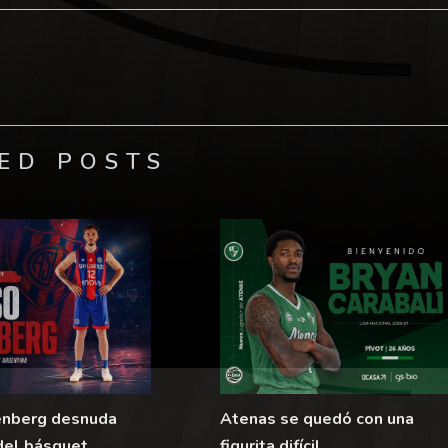
ED POSTS
enberg desnuda
Atenas se quedó con una
del básquet
figurita difícil