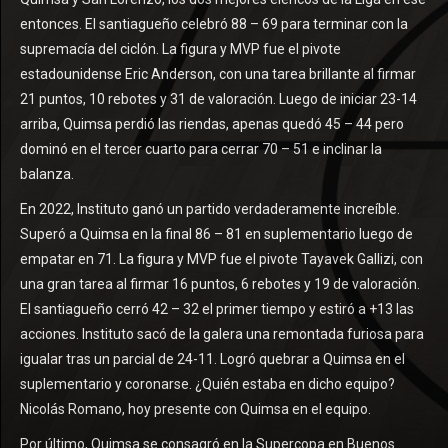
entonces. El santiagueño celebró 88 – 69 para terminar con la
supremacía del ciclón. La figura y MVP fue el pivote
estadounidense Eric Anderson, con una tarea brillante al firmar
21 puntos, 10 rebotes y 31 de valoración. Luego de iniciar 23-14
arriba, Quimsa perdió las riendas, apenas quedó 45 – 44 pero
dominó en el tercer cuarto para cerrar 70 – 51 e inclinar la
balanza.
En 2022, Instituto ganó un partido verdaderamente increíble.
Superó a Quimsa en la final 86 – 81 en suplementario luego de
empatar en 71. La figura y MVP fue el pivote Tayavek Gallizi, con
una gran tarea al firmar 16 puntos, 6 rebotes y 19 de valoración.
El santiagueño cerró 42 – 32 el primer tiempo y estiró a +13 las
acciones. Instituto sacó de la galera una remontada furiosa para
igualar tras un parcial de 24-11. Logró quebrar a Quimsa en el
suplementario y coronarse. ¿Quién estaba en dicho equipo?
Nicolás Romano, hoy presente con Quimsa en el equipo.
Por último, Quimsa se consagró en la Supercopa en Buenos