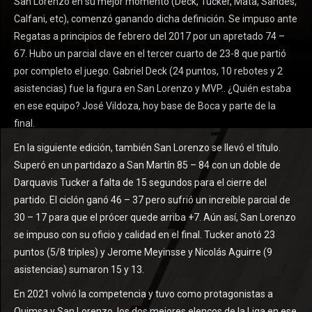
San Lorenzo en su mejor momento (Deck, Tucker, Mata, Sandes,
Calfani, etc), comenzó ganando dicha definición. Se impuso ante
Regatas a principios de febrero del 2017 por un apretado 74 –
67. Hubo un parcial clave en el tercer cuarto de 23-8 que partió
por completo el juego. Gabriel Deck (24 puntos, 10 rebotes y 2
asistencias) fue la figura en San Lorenzo y MVP.. ¿Quién estaba
en ese equipo? José Vildoza, hoy base de Boca y parte de la
final.
En la siguiente edición, también San Lorenzo se llevó el título.
Superó en un partidazo a San Martín 85 – 84 con un doble de
Darquavis Tucker a falta de 15 segundos para el cierre del
partido. El ciclón ganó 46 – 37 pero sufrió un increíble parcial de
30 – 17 para que el prócer quede arriba +7. Aún así, San Lorenzo
se impuso con su oficio y calidad en el final. Tucker anotó 23
puntos (5/8 triples) y Jerome Meyinsse y Nicolás Aguirre (9
asistencias) sumaron 15 y 13.
En 2021 volvió la competencia y tuvo como protagonistas a
Quimsa y San Lorenzo, los dos mejores elencos de la Liga en ese