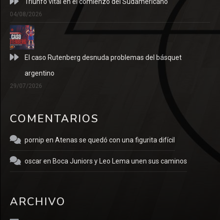
Triunfo vital en el comienzo del Sudamericano
04/08/2026
El caso Rutenberg desnuda problemas del básquet
argentino
29/07/2026
COMENTARIOS
pornip
en
Atenas se quedó con una figurita difícil
oscar
en
Boca Juniors y Leo Lema unen sus caminos
ARCHIVO