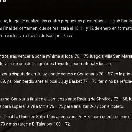
, luego de analizar las cuatro propuestas presentadas, el club San Is
ar Final del certamen, que se realizará el 10, 11 y 12 de enero en format
orma exclusiva a través de Básquet Pass.
tros tras vencer a por la mínima al local 76 – 75, luego a Villa San Martí
to y como uno de los grandes favoritos por material y localía.
a zona disputada en Jujuy, donde venció a Centenario 70 – 57 en la pri
8, y si bien perdió ante el local Jujuy Basket 77 – 73, terminó benefici
ísimo. Ganó una final en el comienzo ante Racing de Chivilcoy 72 – 68, l
ra superar a Villa Mitre 76 – 75 para finalizar 3-0 y con el boleto.
l local La Unión en Entre Ríos apenas por 76 – 75 para quedarse con el
73 y más tarde a El Talar por 100 – 72.