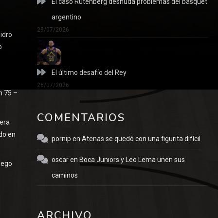
El caso Rutenberg desnuda problemas del básquet
argentino
29/07/2026
idro
o
El último desafío del Rey
26/07/2026
n 75 –
COMENTARIOS
mera
ado en
pornip
en
Atenas se quedó con una figurita difícil
oscar
en
Boca Juniors y Leo Lema unen sus
uego
caminos
ARCHIVO