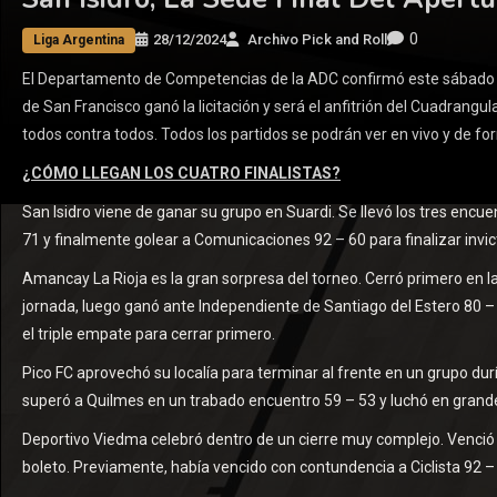
0
28/12/2024
Archivo Pick and Roll
Liga Argentina
El Departamento de Competencias de la ADC confirmó este sábado que
de San Francisco ganó la licitación y será el anfitrión del Cuadrangul
todos contra todos. Todos los partidos se podrán ver en vivo y de f
¿CÓMO LLEGAN LOS CUATRO FINALISTAS?
San Isidro viene de ganar su grupo en Suardi. Se llevó los tres encuen
71 y finalmente golear a Comunicaciones 92 – 60 para finalizar invic
Amancay La Rioja es la gran sorpresa del torneo. Cerró primero en l
jornada, luego ganó ante Independiente de Santiago del Estero 80 – 6
el triple empate para cerrar primero.
Pico FC aprovechó su localía para terminar al frente en un grupo dur
superó a Quilmes en un trabado encuentro 59 – 53 y luchó en grande pa
Deportivo Viedma celebró dentro de un cierre muy complejo. Venció a
boleto. Previamente, había vencido con contundencia a Ciclista 92 – 