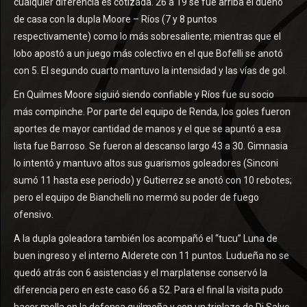
cualquier diferencia es cotizada. 26 a 19 se fue arriba el dueño
de casa con la dupla Moore – Ríos (7 y 8 puntos
respectivamente) como lo más sobresaliente; mientras que el
lobo apostó a un juego más colectivo en el que Bofelli se anotó
con 5. El segundo cuarto mantuvo la intensidad y las vías de gol.
En Quilmes Moore siguió siendo confiable y Ríos fue su socio
más compinche. Por parte del equipo de Renda, los goles fueron
aportes de mayor cantidad de manos y el que se apuntó a esa
lista fue Barroso. Se fueron al descanso largo 43 a 30. Gimnasia
lo intentó y mantuvo altos sus guarismos goleadores (Sinconi
sumó 11 hasta ese periodo) y Gutierrez se anotó con 10 rebotes;
pero el equipo de Bianchelli no mermó su poder de fuego
ofensivo.
A la dupla goleadora también los acompañó el “tucu” Luna de
buen ingreso y el interno Alderete con 11 puntos. Ludueña no se
quedó atrás con 6 asistencias y el marplatense conservó la
diferencia pero en este caso 66 a 52. Para el final la visita pudo