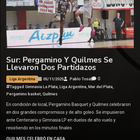
Sur: Pergamino Y Quilmes Se
Llevaron Dos Partidazos
0
05/11/2025
Pablo Tosal
Liga Argentina
Tagged
Gimnasia La Plata
,
Liga Argentina
,
Mar del Plata
,
Pergamino basket
,
Quilmes
En condición de local, Pergamino Basquet y Quilmes celebraron
en dos grandes compromisos y de alto goleo. Se impusieron
ante Centenario y Gimnasia LP en duelos de alto vuelo y
resistiendo en los minutos finales.
QUILMES CELEBRÓ EN CASA