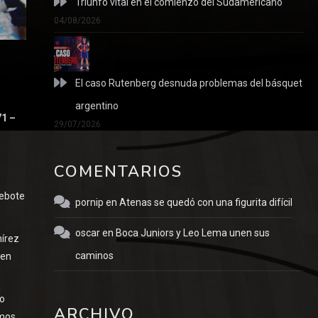
Triunfo vital en el comienzo del Sudamericano
04/08/2026
El caso Rutenberg desnuda problemas del básquet
argentino
71 –
29/07/2026
COMENTARIOS
rebote
pornip
en
Atenas se quedó con una figurita difícil
oscar
en
Boca Juniors y Leo Lema unen sus
mírez
caminos
 en
no
ARCHIVO
smos