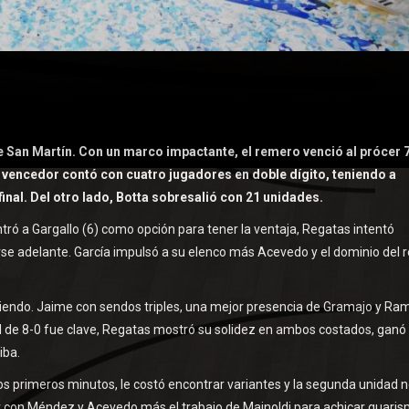
nte San Martín. Con un marco impactante, el remero venció al prócer 
El vencedor contó con cuatro jugadores en doble dígito, teniendo a
inal. Del otro lado, Botta sobresalió con 21 unidades.
tró a Gargallo (6) como opción para tener la ventaja, Regatas intentó
e adelante. García impulsó a su elenco más Acevedo y el dominio del 
niendo. Jaime con sendos triples, una mejor presencia de Gramajo y Ra
ial de 8-0 fue clave, Regatas mostró su solidez en ambos costados, ganó
iba.
os primeros minutos, le costó encontrar variantes y la segunda unidad 
ar con Méndez y Acevedo más el trabajo de Mainoldi para achicar guari