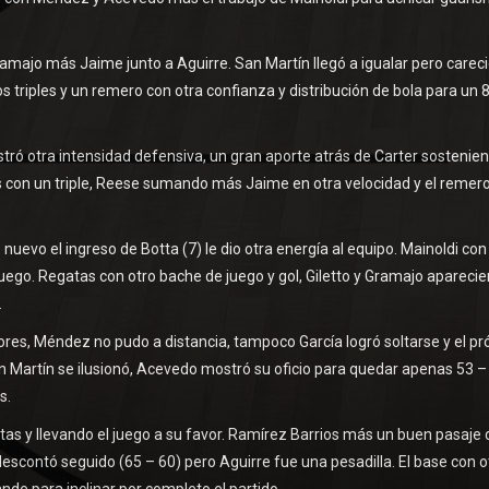
amajo más Jaime junto a Aguirre. San Martín llegó a igualar pero carec
 triples y un remero con otra confianza y distribución de bola para un 8
ró otra intensidad defensiva, un gran aporte atrás de Carter sostenie
os con un triple, Reese sumando más Jaime en otra velocidad y el remer
uevo el ingreso de Botta (7) le dio otra energía al equipo. Mainoldi con
juego. Regatas con otro bache de juego y gol, Giletto y Gramajo apareci
.
res, Méndez no pudo a distancia, tampoco García logró soltarse y el pr
n Martín se ilusionó, Acevedo mostró su oficio para quedar apenas 53 –
s.
ltas y llevando el juego a su favor. Ramírez Barrios más un buen pasaje 
 descontó seguido (65 – 60) pero Aguirre fue una pesadilla. El base con o