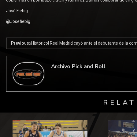
doble más un bombazo clutch y Ramírez Barrios colaborando en grand
José Fiebig
@Josefiebig
Previous:
¡Histórico! Real Madrid cayó ante el debutante de la co
Archivo Pick and Roll
RELAT