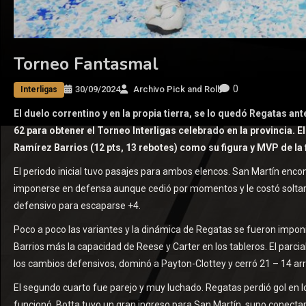
Torneo Fantasmal
0
30/09/2024
Archivo Pick and Roll
Interligas
El duelo correntino y en la propia tierra, se lo quedó Regatas a
62 para obtener el Torneo Interligas celebrado en la provincia. 
Ramírez Barrios (12 pts, 13 rebotes) como su figura y MVP de la f
El periodo inicial tuvo pasajes para ambos elencos. San Martín encon
imponerse en defensa aunque cedió por momentos y le costó soltars
defensivo para escaparse +4.
Poco a poco las variantes y la dinámica de Regatas se fueron impo
Barrios más la capacidad de Reese y Carter en los tableros. El parc
los cambios defensivos, dominó a Payton-Clottey y cerró 21 – 14 arr
El segundo cuarto fue parejo y muy luchado. Regatas perdió gol en l
funcionó. Botta tuvo un gran ingreso para San Martín, supo conect