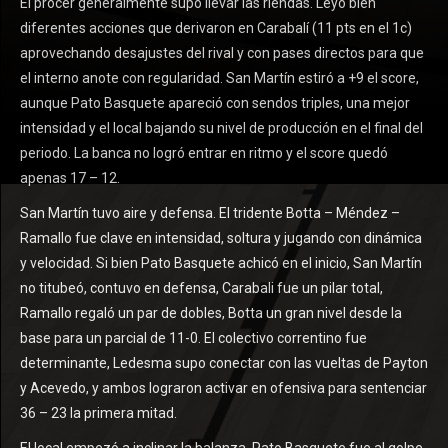
El prócer generalmente supo llevar las riendas. Leyó bien
diferentes acciones que derivaron en Carabalí (11 pts en el 1c)
aprovechando desajustes del rival y con pases directos para que
el interno anote con regularidad. San Martín estiró a +9 el score,
aunque Pato Basquete apareció con sendos triples, una mejor
intensidad y el local bajando su nivel de producción en el final del
periodo. La banca no logró entrar en ritmo y el score quedó
apenas 17 – 12.
San Martín tuvo aire y defensa. El tridente Botta – Méndez –
Ramallo fue clave en intensidad, soltura y jugando con dinámica
y velocidad. Si bien Pato Basquete achicó en el inicio, San Martín
no titubeó, contuvo en defensa, Carabali fue un pilar total,
Ramallo regaló un par de dobles, Botta un gran nivel desde la
base para un parcial de 11-0. El colectivo correntino fue
determinante, Ledesma supo conectar con las vueltas de Payton
y Acevedo, y ambos lograron activar en ofensiva para sentenciar
36 – 23 la primera mitad.