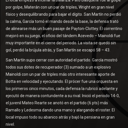
El local empezó a inclinar la balanza. Pato Basquete fue al golpe
por golpe, Materán con un par de triples, Wright en gran nivel
físico y desequilibrando para bajar el dígito. San Martín no perdió
la calma, García tomó el mando desde la base, la defensa trató
de alinearse más un buen pasaje de Payton-Clottey. El correntino
mejoró en su juego, el oficio del tándem Acevedo – Mainoldi fue
muy importante en el cierre del periodo. La visita se quedó sin
gol, perdió la brújula atrás, y San Martín se escapó 58 – 43.
San Martín supo cerrar con autoridad el partido. García mostró
todos sus dotes de recuperador (3) sumado a un explosivo
Mainoldi con un par de triples más otro interesante aporte de
Botta en velocidad y ejecutando. El prócer fue una orquesta en
los primeros cinco minutos, cada defensa la rubricó adelante y
ejecutó de manera contundente a su rival. Inició el periodo 14-0,
el juvenil Mateo Rearte se anotó en el partido (6 pts) más
Ramallo y Ledesma dando una mano y alargando el roster. El
local impuso todo su abanico atrás y bajó la persiana en gran
nivel.