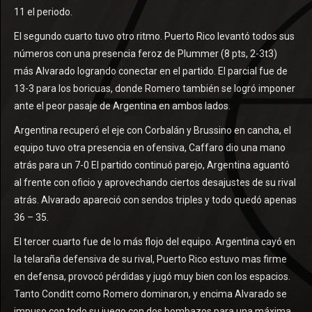
11 el periodo.
El segundo cuarto tuvo otro ritmo. Puerto Rico levantó todos sus
números con una presencia feroz de Plummer (8 pts, 2-3t3)
más Alvarado logrando conectar en el partido. El parcial fue de
13-3 para los boricuas, donde Romero también se logró imponer
ante el peor pasaje de Argentina en ambos lados.
Argentina recuperó el eje con Corbalán y Brussino en cancha, el
equipo tuvo otra presencia en ofensiva, Caffaro dio una mano
atrás para un 7-0 El partido continuó parejo, Argentina aguantó
al frente con oficio y aprovechando ciertos desajustes de su rival
atrás. Alvarado apareció con sendos triples y todo quedó apenas
36 – 35.
El tercer cuarto fue de lo más flojo del equipo. Argentina cayó en
la telaraña defensiva de su rival, Puerto Rico estuvo mas firme
en defensa, provocó pérdidas y jugó muy bien con los espacios.
Tanto Conditt como Romero dominaron, y encima Alvarado se
impuso con todo su juego con dos bombazos para una máxima