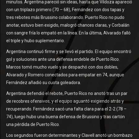
minutos. Argentina pareció sin ideas, hasta que Vildoza apareció
con un triplazo primero (70 – 68), Fernández con dos tapas y
tres rebotes más Brussino colaborando. Puerto Rico no pudo
anotar, estuvo bien exigido, malogró chances claras, y Corbalán
con sangre fría lo empató en la línea. En la última, Alvarado falló
el triple y hubo suplementario.
Argentina continuó firme y se llevó el partido. El equipo encontró
gol y soluciones ante una defensa endeble de Puerto Rico.
Marcos tomó mucho vuelo y se despachó con dos dobles,
Alvarado y Romero conectados para empatar en 74, aunque
Fernández añadió su cuota goleadora.
Argentina defendió el rebote, Puerto Rico no anotó tras un par
de recobres ofensivos, y el equipo aguantó exigiendo atrás y
recuperando. Fernández sacó una falta clara para el 2-2 (78 –
74), luego hubo una buena defensa de Brussino y tras cartón
una pérdida de Puerto Rico.
Los segundos fueron determinantes y Clavell anotó un bombazo