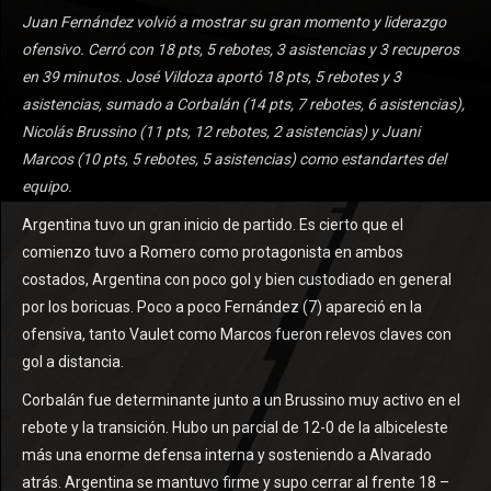
Juan Fernández volvió a mostrar su gran momento y liderazgo
ofensivo. Cerró con 18 pts, 5 rebotes, 3 asistencias y 3 recuperos
en 39 minutos. José Vildoza aportó 18 pts, 5 rebotes y 3
asistencias, sumado a Corbalán (14 pts, 7 rebotes, 6 asistencias),
Nicolás Brussino (11 pts, 12 rebotes, 2 asistencias) y Juani
Marcos (10 pts, 5 rebotes, 5 asistencias) como estandartes del
equipo.
Argentina tuvo un gran inicio de partido. Es cierto que el
comienzo tuvo a Romero como protagonista en ambos
costados, Argentina con poco gol y bien custodiado en general
por los boricuas. Poco a poco Fernández (7) apareció en la
ofensiva, tanto Vaulet como Marcos fueron relevos claves con
gol a distancia.
Corbalán fue determinante junto a un Brussino muy activo en el
rebote y la transición. Hubo un parcial de 12-0 de la albiceleste
más una enorme defensa interna y sosteniendo a Alvarado
atrás. Argentina se mantuvo firme y supo cerrar al frente 18 –