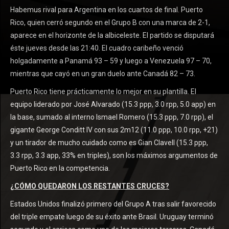
Habemus rival para Argentina en los cuartos de final. Puerto
Rico, quien cerró segundo en el Grupo B con una marca de 2-1,
aparece en el horizonte de la albiceleste. El partido se disputará
éste jueves desde las 21:40. El cuadro caribeño venció
holgadamente a Panamá 93 – 59 y luego a Venezuela 97 – 70,
mientras que cayó en un gran duelo ante Canadá 82 – 73.
Puerto Rico tiene prácticamente lo mejor en su plantilla. El
equipo liderado por José Alvarado (15.3 ppp, 3.0 rpp, 5.0 app) en
la base, sumado al interno Ismael Romero (15.3 ppp, 7.0 rpp), el
gigante George Conditt IV con sus 2m12 (11.0 ppp, 10.0 rpp, +21)
y un tirador de mucho cuidado como es Gian Clavell (15.3 ppp,
3.3 rpp, 3.3 app, 33% en triples), son los máximos argumentos de
Puerto Rico en la competencia.
¿CÓMO QUEDARON LOS RESTANTES CRUCES?
Estados Unidos finalizó primero del Grupo A tras salir favorecido
del triple empate luego de su éxito ante Brasil. Uruguay terminó