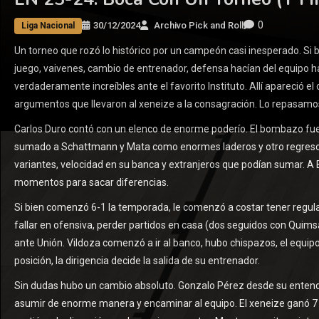
0
30/12/2024
Archivo Pick and Roll
Liga Nacional
Un torneo que rozó lo histórico por un campeón casi inesperado. Si
juego, vaivenes, cambio de entrenador, defensa hacían del equipo 
verdaderamente increíbles ante el favorito Instituto. Allí apareció el of
argumentos que llevaron al xeneize a la consagración. Lo repasamo
Carlos Duro contó con un elenco de enorme poderío. El bombazo fue la
sumado a Schattmann y Mata como enormes laderos y otro regreso d
variantes, velocidad en su banca y extranjeros que podían sumar. A B
momentos para sacar diferencias.
Si bien comenzó 6-1 la temporada, le comenzó a costar tener regula
fallar en ofensiva, perder partidos en casa (dos seguidos con Quims
ante Unión. Vildoza comenzó a ir al banco, hubo chispazos, el equipo
posición, la dirigencia decide la salida de su entrenador.
Sin dudas hubo un cambio absoluto. Gonzalo Pérez desde su entend
asumir de enorme manera y encaminar al equipo. El xeneize ganó 7 de