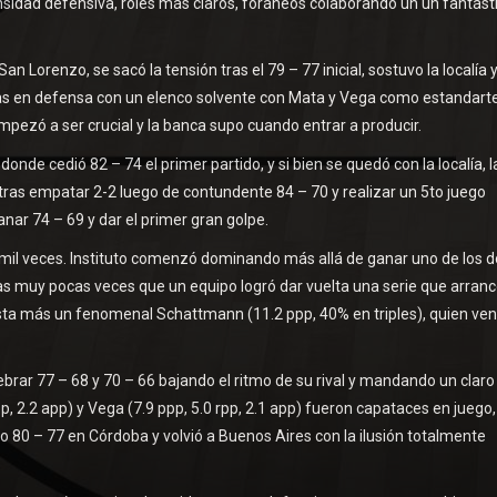
ensidad defensiva, roles más claros, foráneos colaborando un un fantást
orenzo, se sacó la tensión tras el 79 – 77 inicial, sostuvo la localía y
s en defensa con un elenco solvente con Mata y Vega como estandart
pezó a ser crucial y la banca supo cuando entrar a producir.
de cedió 82 – 74 el primer partido, y si bien se quedó con la localía, l
o tras empatar 2-2 luego de contundente 84 – 70 y realizar un 5to juego
nar 74 – 69 y dar el primer gran golpe.
r mil veces. Instituto comenzó dominando más allá de ganar uno de los 
las muy pocas veces que un equipo logró dar vuelta una serie que arrancó
posta más un fenomenal Schattmann (11.2 ppp, 40% en triples), quien ven
rar 77 – 68 y 70 – 66 bajando el ritmo de su rival y mandando un claro
, 2.2 app) y Vega (7.9 ppp, 5.0 rpp, 2.1 app) fueron capataces en juego,
o 80 – 77 en Córdoba y volvió a Buenos Aires con la ilusión totalmente