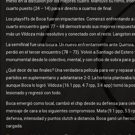
metió en la discusión por los mejores cuatro. Mantuvo su ritmo, int
cuarto puesto (24 – 14) para ir directo a cuartos de final.
Los playoffs de Boca fueron impactantes. Comenzó enfrentando a San L
cuarto encuentro ganó 77 – 68 demostrando sus mejores respuesta
más un Vildoza más resolutivo y conectado con el resto. Langston em
La semifinal fue una locura. Un nuevo enfrentamiento ante Quimsa, don
perdió en el tercer encuentro (78 – 73). Volvió a Santiago del Ester
monumental desde lo colectivo, mental, y con oficio de sobra para ga
¿Qué decir de las finales? Una verdadera película para ver y repasa
partidos en suplementario y adelantarse 2-0. La historia planteaba 
aunque Boca lo logró. Vildoza (16.1 ppp, 4.7 rpp, 3.4 app) tomó la 
lesionado y regresó con todo.
Boca emergió como local, cambió el chip desde su defensa para celeb
mensaje de cara a los siguientes compromisos. Mata (9.1 ppp, 5.5 rpp
defensa, intensidad y puntos clutch a distancia. Boca ganó un heroic
cargada.