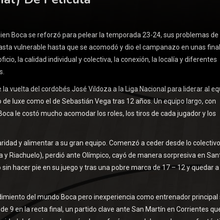
 bien Boca se reforzó para pelear la temporada 23-24, sus problemas de
hasta vulnerable hasta que se acomodó y dio el campanazo en unas fina
icio, la calidad individual y colectiva, la conexión, la localía y diferentes
s.
 vuelta del cordobés José Vildoza a la Liga Nacional para liderar al eq
e luxe como el de Sebastián Vega tras 12 años. Un equipo largo, con
oca le costó mucho acomodar los roles, los tiros de cada jugador y los
ridad y alimentar a su gran equipo. Comenzó a ceder desde lo colectivo
a y Riachuelo), perdió ante Olímpico, cayó de manera sorpresiva en San
 sin hacer pie en su juego y tras una pobre marca de 17 – 12 y quedar a 
imiento del mundo Boca pero inexperiencia como entrenador principal
 9 en la recta final, un partido clave ante San Martín en Corrientes que