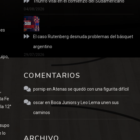
Triunfo vital en el comienzo del Sudamericano
04/08/2026
les
El caso Rutenberg desnuda problemas del básquet
argentino
29/07/2026
uipo,
COMENTARIOS
pornip
en
Atenas se quedó con una figurita difícil
,
ta Fe
oscar
en
Boca Juniors y Leo Lema unen sus
la 12°
caminos
 supo
 lo
ARCHIVO