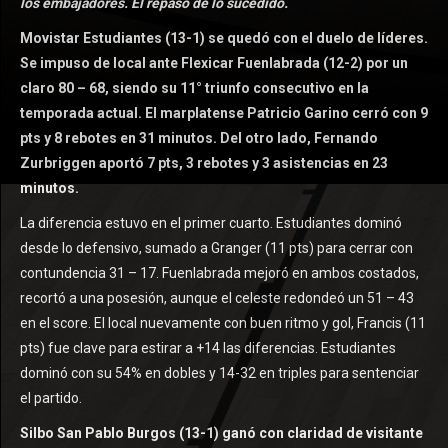
los embajadores. El repaso de lo sucedido.
Movistar Estudiantes (13-1) se quedó con el duelo de líderes.
Se impuso de local ante Flexicar Fuenlabrada (12-2) por un
claro 80 – 68, siendo su 11° triunfo consecutivo en la
temporada actual. El marplatense Patricio Garino cerró con 9
pts y 8 rebotes en 31 minutos. Del otro lado, Fernando
Zurbriggen aportó 7 pts, 3 rebotes y 3 asistencias en 23
minutos.
La diferencia estuvo en el primer cuarto. Estudiantes dominó
desde lo defensivo, sumado a Granger (11 pts) para cerrar con
contundencia 31 – 17. Fuenlabrada mejoró en ambos costados,
recortó a una posesión, aunque el celeste redondeó un 51 – 43
en el score. El local nuevamente con buen ritmo y gol, Francis (11
pts) fue clave para estirar a +14 las diferencias. Estudiantes
dominó con su 54% en dobles y 14-32 en triples para sentenciar
el partido.
Silbo San Pablo Burgos (13-1) ganó con claridad de visitante