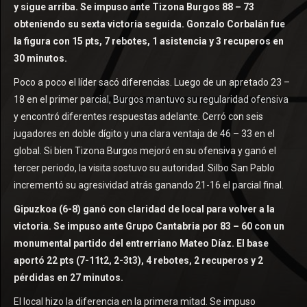
y sigue arriba. Se impuso ante Tizona Burgos 88 – 73
obteniendo su sexta victoria seguida. Gonzalo Corbalán fue
la figura con 15 pts, 7 rebotes, 1 asistencia y 3 recuperos en
30 minutos.
Poco a poco el líder sacó diferencias. Luego de un apretado 23 –
18 en el primer parcial, Burgos mantuvo su regularidad ofensiva
y encontró diferentes respuestas adelante. Cerró con seis
jugadores en doble dígito y una clara ventaja de 46 – 33 en el
global. Si bien Tizona Burgos mejoró en su ofensiva y ganó el
tercer periodo, la visita sostuvo su autoridad. Silbo San Pablo
incrementó su agresividad atrás ganando 21-16 el parcial final.
Gipuzkoa (6-8) ganó con claridad de local para volver a la
victoria. Se impuso ante Grupo Cantabria por 83 – 60 con un
monumental partido del entrerriano Mateo Díaz. El base
aportó 22 pts (7-11t2, 2-3t3), 4 rebotes, 2 recuperos y 2
pérdidas en 27 minutos.
El local hizo la diferencia en la primera mitad. Se impuso