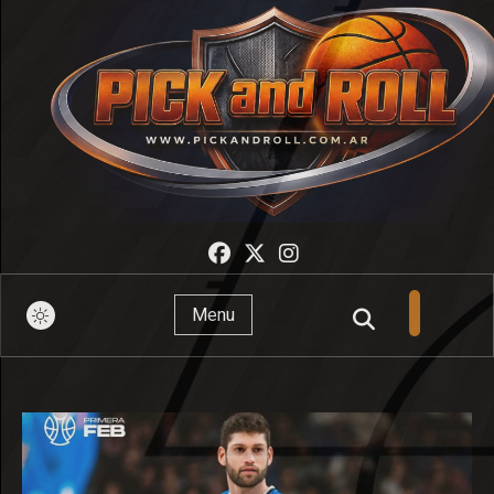
Pick And Roll
Menu