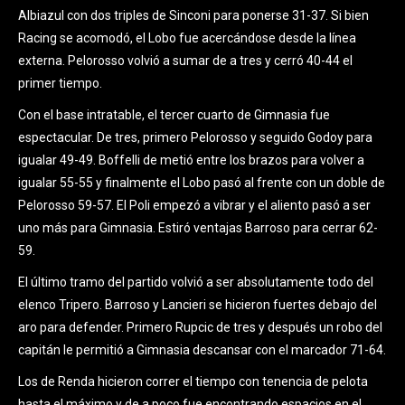
Albiazul con dos triples de Sinconi para ponerse 31-37. Si bien
Racing se acomodó, el Lobo fue acercándose desde la línea
externa. Pelorosso volvió a sumar de a tres y cerró 40-44 el
primer tiempo.
Con el base intratable, el tercer cuarto de Gimnasia fue
espectacular. De tres, primero Pelorosso y seguido Godoy para
igualar 49-49. Boffelli de metió entre los brazos para volver a
igualar 55-55 y finalmente el Lobo pasó al frente con un doble de
Pelorosso 59-57. El Poli empezó a vibrar y el aliento pasó a ser
uno más para Gimnasia. Estiró ventajas Barroso para cerrar 62-
59.
El último tramo del partido volvió a ser absolutamente todo del
elenco Tripero. Barroso y Lancieri se hicieron fuertes debajo del
aro para defender. Primero Rupcic de tres y después un robo del
capitán le permitió a Gimnasia descansar con el marcador 71-64.
Los de Renda hicieron correr el tiempo con tenencia de pelota
hasta el máximo y de a poco fue encontrando espacios en el