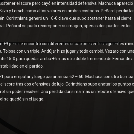
sostener el score pero cayó en intensidad defensiva. Machuca apareció
Silva y Lersch como altos valores en ambos costados. Peñarol perdió la
én. Corinthians generó un 10-0 clave que supo sostener hasta el cierre.
inal. Peñarol no pudo recomponer su imagen, apenas dos puntos en los
 un +9 pero se encontró con diferentes situaciones en los siguientes min
 Tolosa con un triple, Andújar hizo jugar y todo cambió. Vezaro con un
tante 15-0 para quedar arriba +6 mas otro doble tremendo de Fernández.
stabilidad en el partido.
 2+1 para empatar y luego pasar arriba 62 – 60. Machuca con otro bomb
el score tras dos ofensivas de lujo. Corinthians supo anotar los puntos c
rol sin poder resolver. Una pérdida durísima más un rebote ofensivo qu
l se quedó sin el juego.