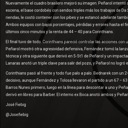
Nuevamente el cuadro brasilero mejoró su imagen. Peñarol intentó 
escena, el base cordobés con sendos triples más los trabajos de Da 
riendas, le costó contener con los pibes y se estancó adelante tambi
Ambos equipos con bajos porcentajes, pérdidas y errores hasta el f
últimos cinco minutos y la renta de 44 – 40 para Corinthians.
El final tuvo de todo. Corinthians pareció controlar las acciones con
Peñarol mostró otra agresividad defensiva, Fernández tomó la lanza,
técnica y otra siguiente que derivó en 5-5t1 de Peñarol y un impac
Lanaras anotó un triple clave para salir del pozo, y Peñarol no logró e
Corinthians pasó al frente y todo fue palo a palo. Bednarek con un
decisivo, aunque Fernández y Tolosa llevaron el partido a un 67 – 63 
Barros Nunes primero, luego en la línea para descontar a uno y Peña
derivó en libres para Barber. El interno ex Boca anotó ambos y Peñaro
José Fiebig
@Josefiebig