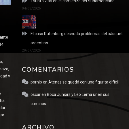
Triunfo vital en el comienzo del Sudamericano
04/08/2026
El caso Rutenberg desnuda problemas del básquet
 ante
argentino
14
29/07/2026
o,
COMENTARIOS
bazo,
idad y
pornip
en
Atenas se quedó con una figurita difícil
e
oscar
en
Boca Juniors y Leo Lema unen sus
ha.
caminos
dar
jar
ARCHIVO