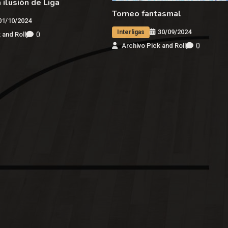
 ilusión de Liga
Torneo fantasmal
01/10/2024
30/09/2024
Interligas
0
 and Roll
0
Archivo Pick and Roll