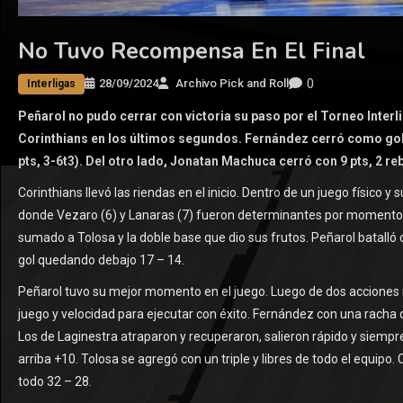
No Tuvo Recompensa En El Final
0
28/09/2024
Archivo Pick and Roll
Interligas
Peñarol no pudo cerrar con victoria su paso por el Torneo Inter
Corinthians en los últimos segundos. Fernández cerró como gole
pts, 3-6t3). Del otro lado, Jonatan Machuca cerró con 9 pts, 2 re
Corinthians llevó las riendas en el inicio. Dentro de un juego físico 
donde Vezaro (6) y Lanaras (7) fueron determinantes por momento
sumado a Tolosa y la doble base que dio sus frutos. Peñarol batalló 
gol quedando debajo 17 – 14.
Peñarol tuvo su mejor momento en el juego. Luego de dos acciones r
juego y velocidad para ejecutar con éxito. Fernández con una racha
Los de Laginestra atraparon y recuperaron, salieron rápido y siempr
arriba +10. Tolosa se agregó con un triple y libres de todo el equipo. C
todo 32 – 28.