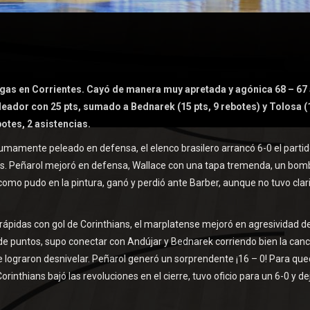
ligas en Corrientes. Cayó de manera muy apretada y agónica 68 – 67
ador con 25 pts, sumado a Bednarek (15 pts, 9 rebotes) y Tolosa (
botes, 2 asistencias.
y sumamente peleado en defensa, el elenco brasilero arrancó 6-0 el partid
s. Peñarol mejoró en defensa, Wallace con una tapa tremenda, un bom
como pudo en la pintura, ganó y perdió ante Barber, aunque no tuvo clar
ápidas con gol de Corinthians, el marplatense mejoró en agresividad d
 de puntos, supo conectar con Andújar y Bednarek corriendo bien la canc
e lograron desnivelar. Peñarol generó un sorprendente ¡16 – 0! Para que
orinthians bajó las revoluciones en el cierre, tuvo oficio para un 6-0 y de